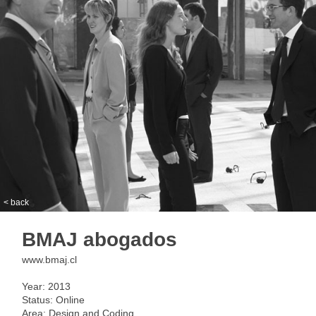
< back
BMAJ abogados
www.bmaj.cl
Year: 2013
Status: Online
Area: Design and Coding