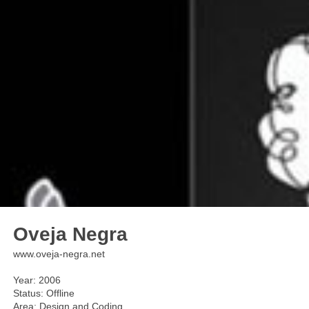
Oveja Negra
www.oveja-negra.net
Year: 2006
Status: Offline
Area: Design and Coding